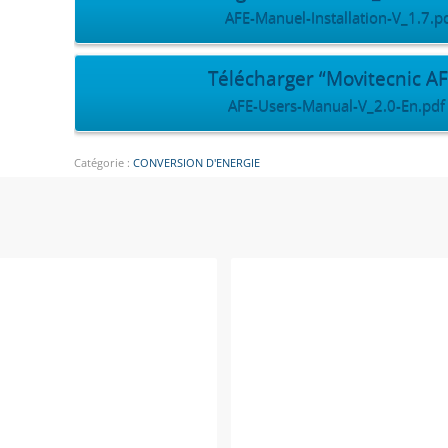
AFE-Manuel-Installation-V_1.7.pd
Télécharger “Movitecnic AF
AFE-Users-Manual-V_2.0-En.pdf 
Catégorie :
CONVERSION D'ENERGIE