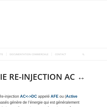
TE
DOCUMENTATION COMMERCIALE
CONTACT
E RE-INJECTION AC ↔
Re-injection
AC<->DC
appelé
AFE
ou (
Active
phasés génère de l’énergie qui est généralement