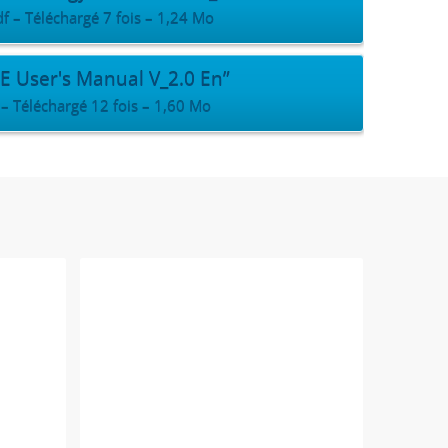
f – Téléchargé 7 fois – 1,24 Mo
E User's Manual V_2.0 En”
– Téléchargé 12 fois – 1,60 Mo