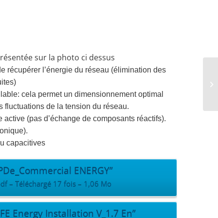
résentée sur la photo ci dessus
e récupérer l’énergie du réseau (élimination des
ites)
glable: cela permet un dimensionnement optimal
fluctuations de la tension du réseau.
active (pas d’échange de composants réactifs).
onique).
u capacitives
_OPDe_Commercial ENERGY”
 – Téléchargé 17 fois – 1,06 Mo
E Energy Installation V_1.7 En”