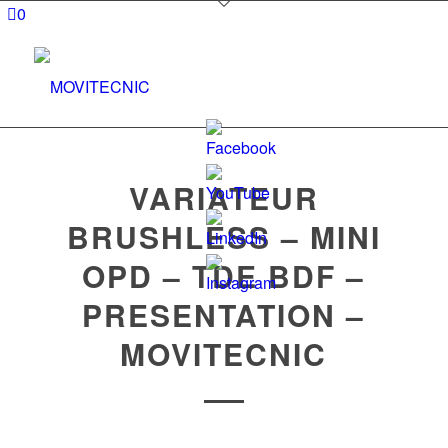
0
VARIATEUR
BRUSHLESS – MINI
Set
OPD – TDE BDF –
Youtube
PRESENTATION –
Channel
ID
MOVITECNIC