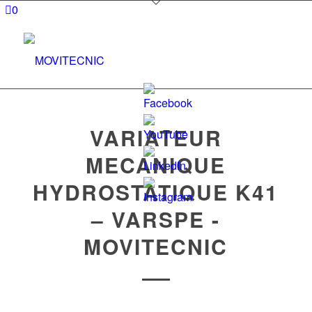
0
VARIATEUR
MECANIQUE
Set
HYDROSTATIQUE K41
Youtube
– VARSPE -
Channel
ID
MOVITECNIC