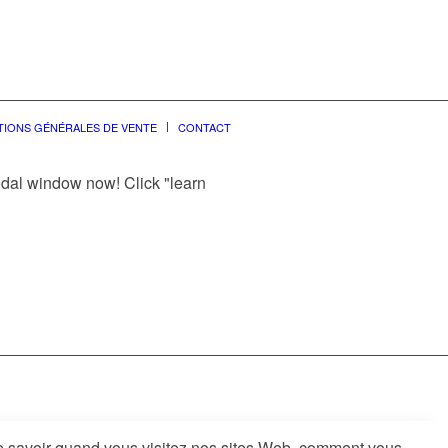
TIONS GÉNÉRALES DE VENTE
CONTACT
modal window now! Click "learn
re savoir quand vous visitez nos sites Web, comment vous