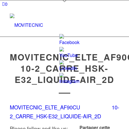
0
MOVITECNIC_ELTE_AF9
10-2_CARRE_HSK-
Set
E32_LIQUIDE-AIR_2D
Youtube
Channel
ID
MOVITECNIC_ELTE_AF90CU 10-
2_CARRE_HSK-E32_LIQUIDE-AIR_2D
Partager cette
Please follow and like us: