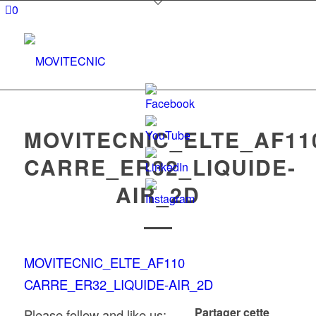
0
MOVITECNIC_ELTE_AF11
CARRE_ER32_LIQUIDE-
Set
AIR_2D
Youtube
Channel
ID
MOVITECNIC_ELTE_AF110
CARRE_ER32_LIQUIDE-AIR_2D
Partager cette
Please follow and like us: