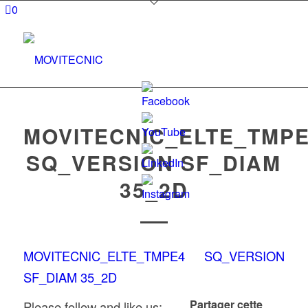
0
MOVITECNIC_ELTE_TMP
SQ_VERSION SF_DIAM
Set
35_2D
Youtube
Channel
ID
MOVITECNIC_ELTE_TMPE4 SQ_VERSION
SF_DIAM 35_2D
Partager cette
Please follow and like us: