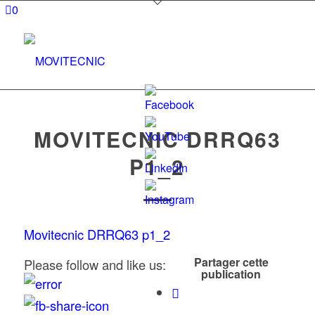
0
MOVITECNIC DRRQ63
P1_2
Set
Youtube
Channel
Movitecnic DRRQ63 p1_2
ID
Partager cette
Please follow and like us:
publication