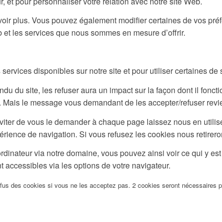
r, et pour personnaliser votre relation avec notre site Web.
savoir plus. Vous pouvez également modifier certaines de vos pr
b et les services que nous sommes en mesure d’offrir.
ervices disponibles sur notre site et pour utiliser certaines de 
u du site, les refuser aura un impact sur la façon dont il fonct
te. Mais le message vous demandant de les accepter/refuser revie
viter de vous le demander à chaque page laissez nous en utilise
érience de navigation. Si vous refusez les cookies nous retirer
rdinateur via notre domaine, vous pouvez ainsi voir ce qui y es
t accessibles via les options de votre navigateur.
efus des cookies si vous ne les acceptez pas. 2 cookies seront nécessaires 