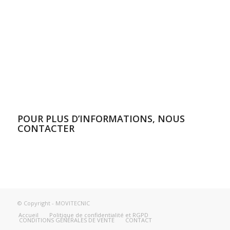
beach communication
POUR PLUS D’INFORMATIONS, NOUS
CONTACTER
© Copyright - MOVITECNIC
Accueil
Politique de confidentialité et RGPD
CONDITIONS GÉNÉRALES DE VENTE
CONTACT