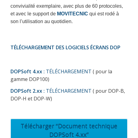
convivialité exemplaire, avec plus de 60 protocoles,
et avec le support de
MOVITECNIC
qui est rodé à
son l’utilisation au quotidien.
TÉLÉCHARGEMENT DES LOGICIELS ÉCRANS DOP
DOPSoft 4.xx :
T
É
LÉCHARGEMENT
( pour la
gamme DOP100)
DOPSoft 2.xx :
T
É
L
É
CHARGEMENT
( pour DOP-B,
DOP-H et DOP-W)
Télécharger “Document technique
DOPSoft 4.xx”