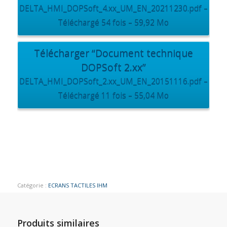
DELTA_HMI_DOPSoft_4.xx_UM_EN_20211230.pdf –
Téléchargé 54 fois – 59,92 Mo
Télécharger “Document technique
DOPSoft 2.xx”
DELTA_HMI_DOPSoft_2.xx_UM_EN_20151116.pdf –
Téléchargé 11 fois – 55,04 Mo
Catégorie :
ECRANS TACTILES IHM
Produits similaires