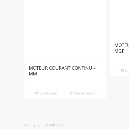
MOTEU
MGP
MOTEUR COURANT CONTINU –
Lir
MM
Lire la suite
Voir les détails
© Copyright - MOVITECNIC