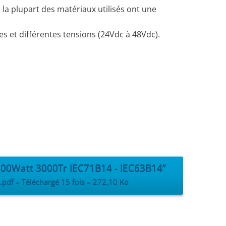
e la plupart des matériaux utilisés ont une
es et différentes tensions (24Vdc à 48Vdc).
00Watt 3000Tr IEC71B14 - IEC63B14”
f – Téléchargé 15 fois – 272,10 Ko