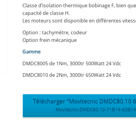
Classe d’isolation thermique bobinage F, bien qu
capacité de classe H.
Les moteurs sont disponible en différentes vitess
Option : tachymètre, codeur
Option frein mécanique
Gamme
DMDC8005 de 1Nm, 3000tr 500Watt 24 Vdc
DMDC8010 de 2Nm, 3000tr 650Watt 24 Vdc
Télécharger “Movitecnic DMDC80.10 6
Movitecnic-DMDC80.10-71B14-63B14.pd