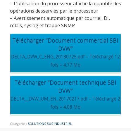
– L’utilisation du processeur affiche la quantité des
opérations desservies par le processeur
– Avertissement automatique par courriel, DI,
relais, syslog et trappe SNMP
Télécharger “Document commercial SBI
DVW”
DELTA_DVW_C_ENG_20180725.pdf – Téléchargé 12
fois – 4,77 Mo
Télécharger “Document technique SBI
DVW”
DELTA__DVW_UM_EN_20170217.pdf – Téléchargé 2
fois – 4,08 Mo
Catégorie :
SOLUTIONS BUS INDUSTRIEL