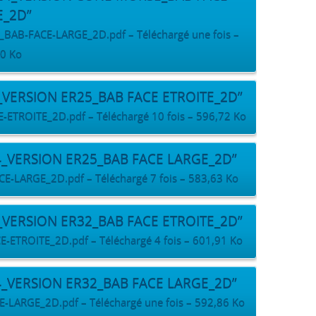
E_2D”
B-FACE-LARGE_2D.pdf – Téléchargé une fois –
0 Ko
_VERSION ER25_BAB FACE ETROITE_2D”
ROITE_2D.pdf – Téléchargé 10 fois – 596,72 Ko
4_VERSION ER25_BAB FACE LARGE_2D”
LARGE_2D.pdf – Téléchargé 7 fois – 583,63 Ko
_VERSION ER32_BAB FACE ETROITE_2D”
TROITE_2D.pdf – Téléchargé 4 fois – 601,91 Ko
4_VERSION ER32_BAB FACE LARGE_2D”
ARGE_2D.pdf – Téléchargé une fois – 592,86 Ko