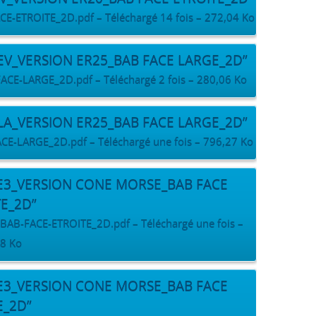
ETROITE_2D.pdf – Téléchargé 14 fois – 272,04 Ko
_EV_VERSION ER25_BAB FACE LARGE_2D”
-LARGE_2D.pdf – Téléchargé 2 fois – 280,06 Ko
_LA_VERSION ER25_BAB FACE LARGE_2D”
LARGE_2D.pdf – Téléchargé une fois – 796,27 Ko
PE3_VERSION CONE MORSE_BAB FACE
TE_2D”
-FACE-ETROITE_2D.pdf – Téléchargé une fois –
8 Ko
PE3_VERSION CONE MORSE_BAB FACE
E_2D”