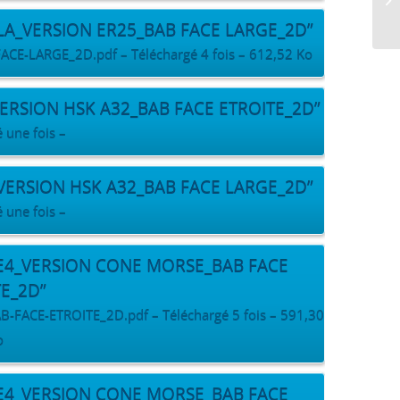
_LA_VERSION ER25_BAB FACE LARGE_2D”
-LARGE_2D.pdf – Téléchargé 4 fois – 612,52 Ko
VERSION HSK A32_BAB FACE ETROITE_2D”
 une fois –
_VERSION HSK A32_BAB FACE LARGE_2D”
 une fois –
PE4_VERSION CONE MORSE_BAB FACE
TE_2D”
CE-ETROITE_2D.pdf – Téléchargé 5 fois – 591,30
o
PE4_VERSION CONE MORSE_BAB FACE