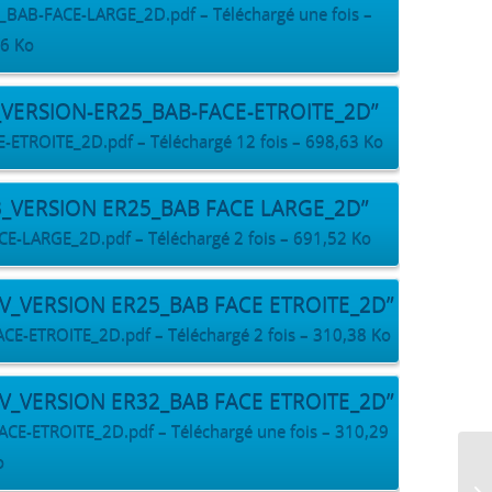
B-FACE-LARGE_2D.pdf – Téléchargé une fois –
6 Ko
_VERSION-ER25_BAB-FACE-ETROITE_2D”
ROITE_2D.pdf – Téléchargé 12 fois – 698,63 Ko
3_VERSION ER25_BAB FACE LARGE_2D”
LARGE_2D.pdf – Téléchargé 2 fois – 691,52 Ko
EV_VERSION ER25_BAB FACE ETROITE_2D”
ETROITE_2D.pdf – Téléchargé 2 fois – 310,38 Ko
EV_VERSION ER32_BAB FACE ETROITE_2D”
-ETROITE_2D.pdf – Téléchargé une fois – 310,29
o