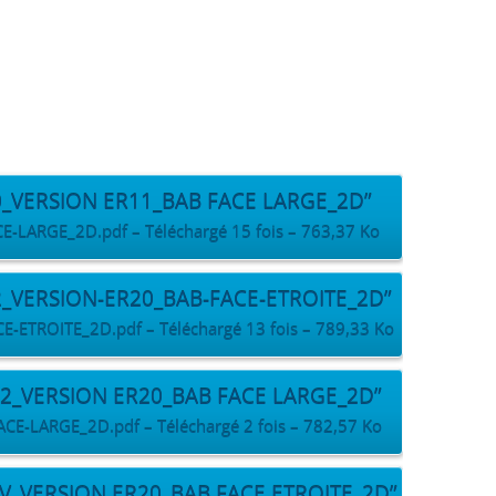
0_VERSION ER11_BAB FACE LARGE_2D”
ARGE_2D.pdf – Téléchargé 15 fois – 763,37 Ko
2_VERSION-ER20_BAB-FACE-ETROITE_2D”
TROITE_2D.pdf – Téléchargé 13 fois – 789,33 Ko
-2_VERSION ER20_BAB FACE LARGE_2D”
-LARGE_2D.pdf – Téléchargé 2 fois – 782,57 Ko
EV_VERSION ER20_BAB FACE ETROITE_2D”