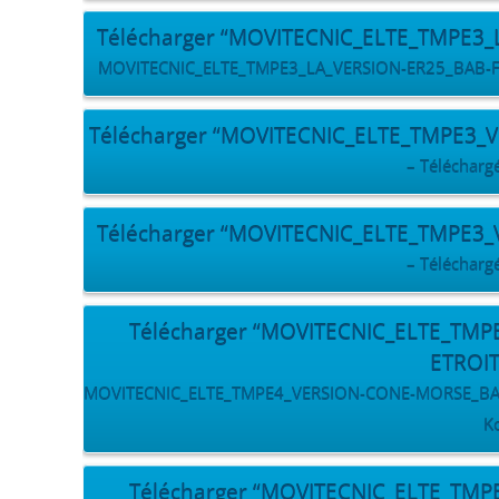
Télécharger “MOVITECNIC_ELTE_TMPE3
MOVITECNIC_ELTE_TMPE3_LA_VERSION-ER25_BAB-FACE
Télécharger “MOVITECNIC_ELTE_TMPE3_
– Téléchargé
Télécharger “MOVITECNIC_ELTE_TMPE3
– Téléchargé
Télécharger “MOVITECNIC_ELTE_TM
ETROI
MOVITECNIC_ELTE_TMPE4_VERSION-CONE-MORSE_BAB-FA
K
Télécharger “MOVITECNIC_ELTE_TM