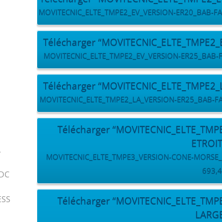
MOVITECNIC_ELTE_TMPE2_EV_VERSION-ER20_BAB-FACE-
Télécharger “MOVITECNIC_ELTE_TMPE2
MOVITECNIC_ELTE_TMPE2_EV_VERSION-ER25_BAB-FACE
Télécharger “MOVITECNIC_ELTE_TMPE2
MOVITECNIC_ELTE_TMPE2_LA_VERSION-ER25_BAB-FACE-
Télécharger “MOVITECNIC_ELTE_TM
ETROI
,
MOVITECNIC_ELTE_TMPE3_VERSION-CONE-MORSE_BAB
693,4
 DC
ESS
Télécharger “MOVITECNIC_ELTE_TM
LARG