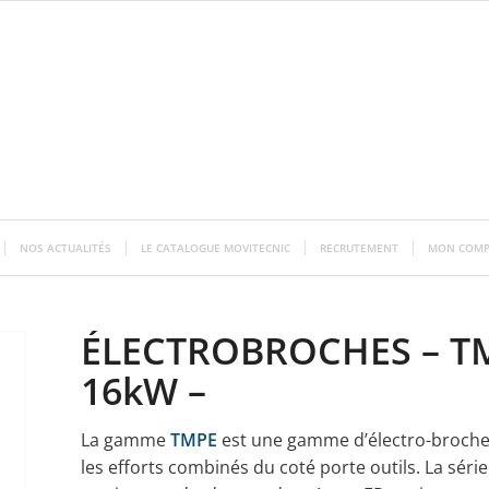
NOS ACTUALITÉS
LE CATALOGUE MOVITECNIC
RECRUTEMENT
MON COMP
ÉLECTROBROCHES – TM
16kW –
La gamme
TMPE
est une gamme d’électro-broche
les efforts combinés du coté porte outils. La série