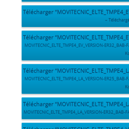
Télécharger “MOVITECNIC_ELTE_TMPE4_
– Téléchargé
Télécharger “MOVITECNIC_ELTE_TMPE4_
MOVITECNIC_ELTE_TMPE4_EV_VERSION-ER32_BAB-FACE
K
Télécharger “MOVITECNIC_ELTE_TMPE4_
MOVITECNIC_ELTE_TMPE4_LA_VERSION-ER25_BAB-FACE
K
Télécharger “MOVITECNIC_ELTE_TMPE4_
MOVITECNIC_ELTE_TMPE4_LA_VERSION-ER32_BAB-FACE-