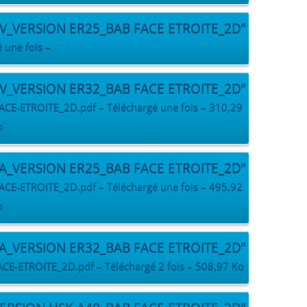
EV_VERSION ER25_BAB FACE ETROITE_2D”
 une fois –
EV_VERSION ER32_BAB FACE ETROITE_2D”
-ETROITE_2D.pdf – Téléchargé une fois – 310,29
o
LA_VERSION ER25_BAB FACE ETROITE_2D”
-ETROITE_2D.pdf – Téléchargé une fois – 495,92
o
LA_VERSION ER32_BAB FACE ETROITE_2D”
ETROITE_2D.pdf – Téléchargé 2 fois – 508,97 Ko