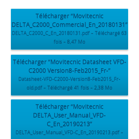
Télécharger “Movitecnic
DELTA_C2000_Commercial_En_20180131”
DELTA_C2000_C_En_20180131.pdf – Téléchargé 63
fois – 8,47 Mo
Télécharger “Movitecnic Datasheet VFD-
C2000 Version8-Feb2015_Fr-”
Datasheet-VFD-C2000-Version8-Feb2015_Fr-
old.pdf – Téléchargé 41 fois – 2,38 Mo
Télécharger “Movitecnic
DELTA_User_Manual_VFD-
C_En_20190213”
DELTA_User_Manual_VFD-C_En_20190213.pdf –