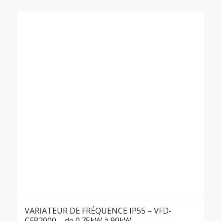
VARIATEUR DE FRÉQUENCE IP55 – VFD-
CFP2000 – de 0.75kW à 90kW –