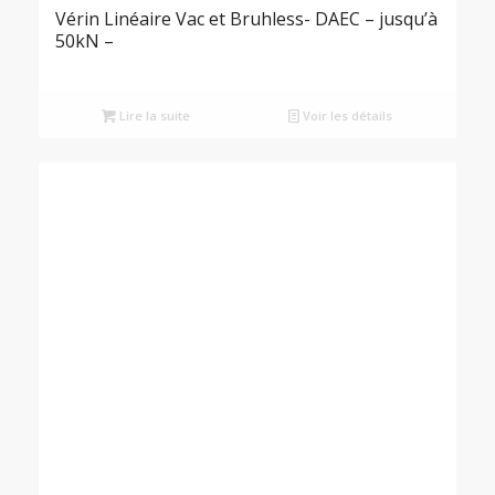
Vérin Linéaire Vac et Bruhless- DAEC – jusqu’à
50kN –
Lire la suite
Voir les détails