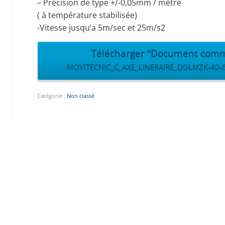
– Précision de type +/-0,05mm / mètre
( à température stabilisée)
-Vitesse jusqu’a 5m/sec et 25m/s2
Télécharger “Document comm
MOVITECNIC_C_AXE_LINERAIRE_DGLMZK-40-60-9
Catégorie :
Non classé