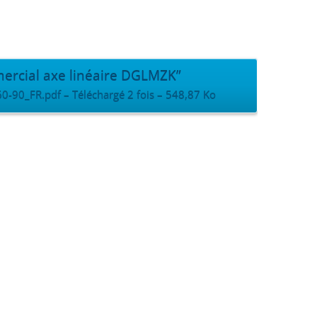
ercial axe linéaire DGLMZK”
0_FR.pdf – Téléchargé 2 fois – 548,87 Ko