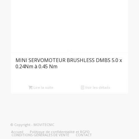
MINI SERVOMOTEUR BRUSHLESS DMBS 5.0 x
0.24Nm à 0.45 Nm
Lire la suite
Voir les détails
© Copyright - MOVITECNIC
Accueil
Politique de confidentialité et RGPD
CONDITIONS GÉNÉRALES DE VENTE
CONTACT