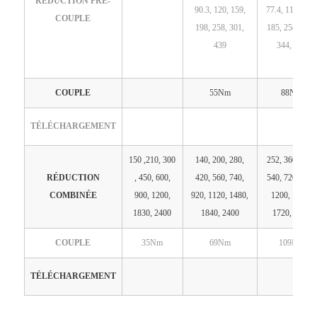
RÉDUCTION PRE-
90.3, 120, 159,
77.4, 112, 155,
COUPLE
198, 258, 301,
185, 258, 292,
439
344, 430
COUPLE
55Nm
88Nm
TÉLÉCHARGEMENT
150 ,210, 300
140, 200, 280,
252, 360, 280,
RÉDUCTION
, 450, 600,
420, 560, 740,
540, 720, 860,
COMBINÉE
900, 1200,
920, 1120, 1480,
1200, 1440,
1830, 2400
1840, 2400
1720, 2400
COUPLE
35Nm
69Nm
109Nm
TÉLÉCHARGEMENT