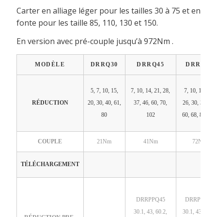
Carter en alliage léger pour les tailles 30 à 75 et en
fonte pour les taille 85, 110, 130 et 150.
En version avec pré-couple jusqu’à 972Nm .
MODÈLE
DRRQ30
DRRQ45
DRRQ50
5, 7, 10, 15,
7, 10, 14, 21, 28,
7, 10, 14, 18,
RÉDUCTION
20, 30, 40, 61,
37, 46, 60, 70,
26, 30, 36, 43,
80
102
60, 68, 80, 100
COUPLE
21Nm
41Nm
72Nm
TÉLÉCHARGEMENT
DRRPPQ45
DRRPPQ50
30.1, 43, 60.2,
30.1, 43, 60.2,