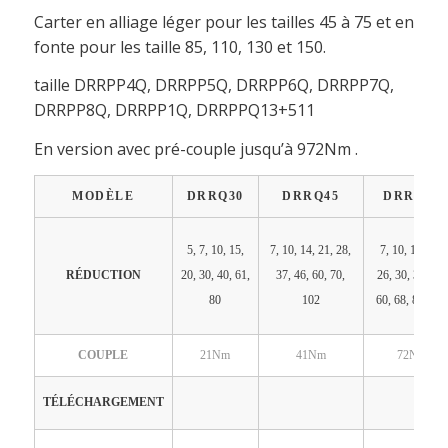
Carter en alliage léger pour les tailles 45 à 75 et en
fonte pour les taille 85, 110, 130 et 150.
taille DRRPP4Q, DRRPP5Q, DRRPP6Q, DRRPP7Q,
DRRPP8Q, DRRPP1Q, DRRPPQ13+511
En version avec pré-couple jusqu’à 972Nm .
MODÈLE
DRRQ30
DRRQ45
DRRQ50
5, 7, 10, 15,
7, 10, 14, 21, 28,
7, 10, 14, 18,
RÉDUCTION
20, 30, 40, 61,
37, 46, 60, 70,
26, 30, 36, 43,
80
102
60, 68, 80, 100
COUPLE
21Nm
41Nm
72Nm
TÉLÉCHARGEMENT