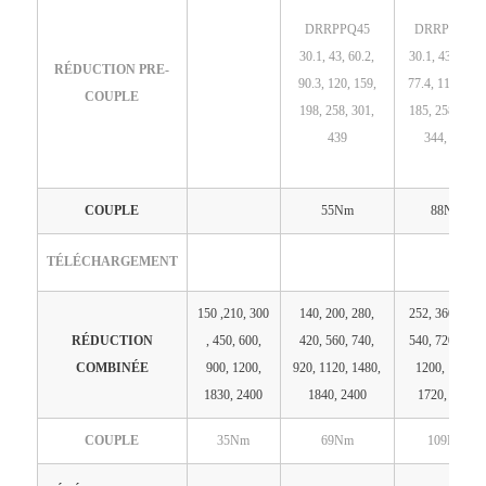
DRRPPQ45
DRRPPQ50
30.1, 43, 60.2,
30.1, 43, 60.2,
RÉDUCTION PRE-
90.3, 120, 159,
77.4, 112, 155,
COUPLE
198, 258, 301,
185, 258, 292,
439
344, 430
COUPLE
55Nm
88Nm
TÉLÉCHARGEMENT
150 ,210, 300
140, 200, 280,
252, 360, 280,
RÉDUCTION
, 450, 600,
420, 560, 740,
540, 720, 860,
COMBINÉE
900, 1200,
920, 1120, 1480,
1200, 1440,
1830, 2400
1840, 2400
1720, 2400
COUPLE
35Nm
69Nm
109Nm