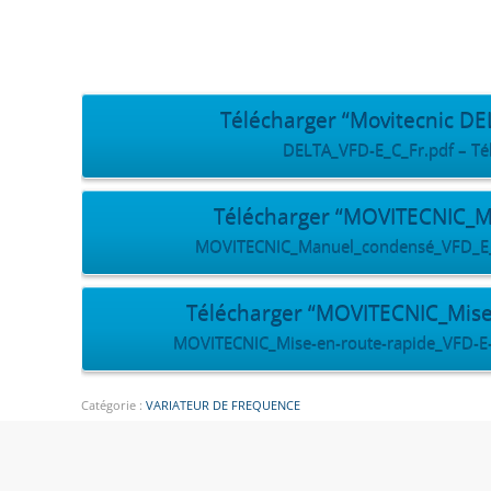
Télécharger “Movitecnic D
DELTA_VFD-E_C_Fr.pdf – Tél
Télécharger “MOVITECNIC_
MOVITECNIC_Manuel_condensé_VFD_E_Fr
Télécharger “MOVITECNIC_Mise 
MOVITECNIC_Mise-en-route-rapide_VFD-E-E
Catégorie :
VARIATEUR DE FREQUENCE