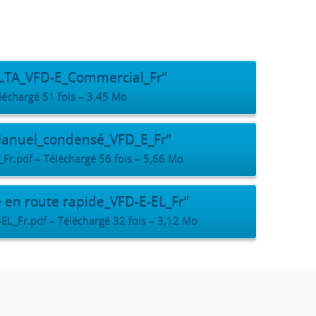
ELTA_VFD-E_Commercial_Fr”
échargé 51 fois – 3,45 Mo
Manuel_condensé_VFD_E_Fr”
.pdf – Téléchargé 56 fois – 5,66 Mo
en route rapide_VFD-E-EL_Fr”
L_Fr.pdf – Téléchargé 32 fois – 3,12 Mo