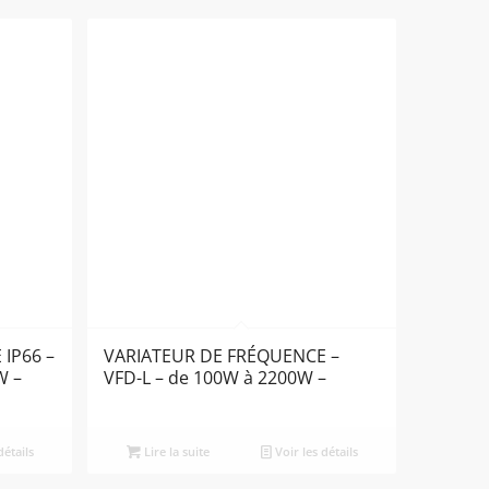
IP66 –
VARIATEUR DE FRÉQUENCE –
W –
VFD-L – de 100W à 2200W –
détails
Lire la suite
Voir les détails