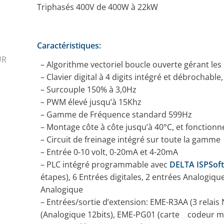
Triphasés 400V de 400W à 22kW
Caractéristiques:
UR
– Algorithme vectoriel boucle ouverte gérant l
– Clavier digital à 4 digits intégré et débrochabl
– Surcouple 150% à 3,0Hz
– PWM élevé jusqu’à 15Khz
– Gamme de Fréquence standard 599Hz
– Montage côte à côte jusqu’à 40°C, et fonctio
– Circuit de freinage intégré sur toute la gamme
– Entrée 0-10 volt, 0-20mA et 4-20mA
– PLC intégré programmable avec
DELTA ISPSoft
étapes), 6 Entrées digitales, 2 entrées Analogique,
Analogique
– Entrées/sortie d’extension: EME-R3AA (3 relais
(Analogique 12bits), EME-PG01 (carte codeur mo