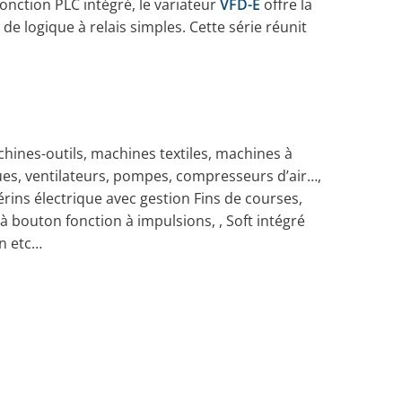
onction PLC intégré, le variateur
VFD-E
offre la
de logique à relais simples. Cette série réunit
achines-outils, machines textiles, machines à
ues, ventilateurs, pompes, compresseurs d’air…,
rins électrique avec gestion Fins de courses,
à bouton fonction à impulsions, , Soft intégré
n etc…