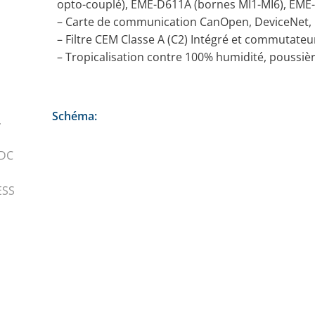
opto-couplé), EME-D611A (bornes MI1-MI6), EME-
– Carte de communication CanOpen, DeviceNet, 
– Filtre CEM Classe A (C2) Intégré et commutateu
– Tropicalisation contre 100% humidité, poussièr
Schéma:
,
 DC
ESS